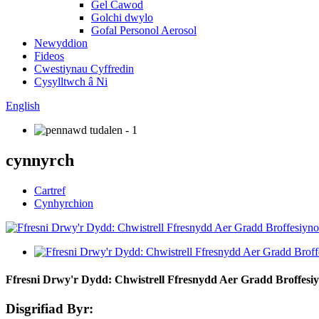
Gel Cawod
Golchi dwylo
Gofal Personol Aerosol
Newyddion
Fideos
Cwestiynau Cyffredin
Cysylltwch â Ni
English
cynnyrch
Cartref
Cynhyrchion
Ffresni Drwy'r Dydd: Chwistrell Ffresnydd Aer Gradd Broffesi
Disgrifiad Byr: