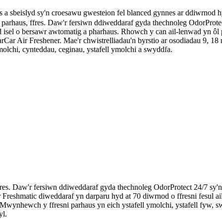
sbeislyd sy'n croesawu gwesteion fel blanced gynnes ar ddiwrnod hy
gl parhaus, ffres. Daw'r fersiwn ddiweddaraf gyda thechnoleg OdorProt
 isel o bersawr awtomatig a pharhaus. Rhowch y can ail-lenwad yn ôl 
Car Air Freshener. Mae'r chwistrelliadau'n byrstio ar osodiadau 9, 18 
olchi, cynteddau, ceginau, ystafell ymolchi a swyddfa.
 ffres. Daw'r fersiwn ddiweddaraf gyda thechnoleg OdorProtect 24/7 s
 Freshmatic diweddaraf yn darparu hyd at 70 diwrnod o ffresni fesul ai
Mwynhewch y ffresni parhaus yn eich ystafell ymolchi, ystafell fyw, s
yl.