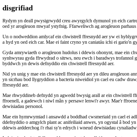
disgrifiad
Rydym yn deall pwysigrwydd creu awyrgylch dymunol yn eich cartref, s
oed yr arogleuon mwyaf ystyfnig. Ffarweliwch ag arogleuon parhaus 
Un o nodweddion amlycaf ein chwistrell ffresnydd aer yw ei hyblyg
a hyd yn oed eich car. Mae ei faint cryno yn caniatáu ichi ei gario'n
Gyda amrywiaeth o arogleuon hudolus i ddewis ohonynt, mae ein chwis
synhwyrau gyda ffrwydrad o sitrws, neu ewch i baradwys trofannol gy
byddwch yn dewis defnyddio ein chwistrell ffresnydd aer.
Nid yn unig y mae ein chwistrell ffresnydd aer yn dileu arogleuon a
yn sicrhau bod llygryddion a bacteria niweidiol yn cael eu cadw d
ffresnydd aer.
Mae rhwyddineb defnydd yn agwedd bwysig arall ar ein chwistrell ff
ffroenell, a gadewch i niwl mân y persawr lenwi'r awyr. Mae'r ffroene
dewisiadau personol.
Mae ein hymrwymiad i ansawdd a boddhad cwsmeriaid yn cael ei adlew
ddefnyddio o amgylch plant ac anifeiliaid anwes, yn ogystal â bod y
ddewis ardderchog i'r rhai sy'n edrych i wneud dewisiadau cynaliadwy