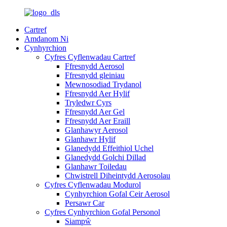
Cartref
Amdanom Ni
Cynhyrchion
Cyfres Cyflenwadau Cartref
Ffresnydd Aerosol
Ffresnydd gleiniau
Mewnosodiad Trydanol
Ffresnydd Aer Hylif
Tryledwr Cyrs
Ffresnydd Aer Gel
Ffresnydd Aer Eraill
Glanhawyr Aerosol
Glanhawr Hylif
Glanedydd Effeithiol Uchel
Glanedydd Golchi Dillad
Glanhawr Toiledau
Chwistrell Diheintydd Aerosolau
Cyfres Cyflenwadau Modurol
Cynhyrchion Gofal Ceir Aerosol
Persawr Car
Cyfres Cynhyrchion Gofal Personol
Siampŵ