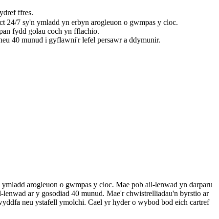
dref ffres.
ect 24/7 sy'n ymladd yn erbyn arogleuon o gwmpas y cloc.
pan fydd golau coch yn fflachio.
neu 40 munud i gyflawni'r lefel persawr a ddymunir.
y'n ymladd arogleuon o gwmpas y cloc. Mae pob ail-lenwad yn darparu
l-lenwad ar y gosodiad 40 munud. Mae'r chwistrelliadau'n byrstio ar
wyddfa neu ystafell ymolchi. Cael yr hyder o wybod bod eich cartref