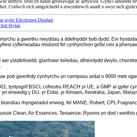
wsnewid unrhyw ofod yn hafan groesawgar ac adfywiol. Gyda'i alluoedd ni
diol. Codwch eich amgylchedd a mwynhewch anadl o awyr iach gyda'n c
r gyfer Electroneg Disglair
chol Hylan
yrchu a gwerthu nwyddau a ddefnyddir bob dydd. Ein hystodau c
yfresi cyflenwadau modurol fel cynhyrchion gofal ceir a phersawr
d aer ystafelloedd, glanhawr toiledau, diheintydd dwylo, chwistre
.
Mae pob gweithdy cynhyrchu yn cwmpasu ardal o 9000 metr sgw
9001, tystysgrif BSCI, cofrestru REACH yr UE, a GMP ar gyfer cy
enwedig y DU, yr Eidal, yr Almaen, Awstralia, Japan, Malaysi
randiau rhyngwladol enwog, fel MANE, Robert, CPL Fragrances 
Aussie Clean, Air Essences, Tenaenze, Rysons yn dod i weithio 