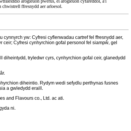
wtraleiddio arogleuon pwerus, ei arogleuon cyfareddol, a'i
hwistrell ffresnydd aer arloesol.
ynnyrch yw: Cyfresi cyflenwadau cartref fel ffresnydd aer,
 ceir; Cyfresi cynhyrchion gofal personol fel siampŵ, gel
ll diheintydd, tryledwr cyrs, cynhyrchion gofal ceir, glanedydd
âr.
nhyrchion diheintio. Rydym wedi sefydlu perthynas fusnes
a a gwledydd eraill.
and Flavours co., Ltd. ac ati.
gyda ni.