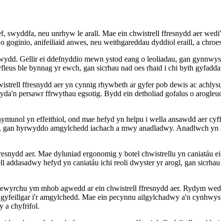
wyddfa, neu unrhyw le arall. Mae ein chwistrell ffresnydd aer wedi'i 
o goginio, anifeiliaid anwes, neu weithgareddau dyddiol eraill, a c
rwydd. Gellir ei ddefnyddio mewn ystod eang o leoliadau, gan gynnwys
 gyfleus ble bynnag yr ewch, gan sicrhau nad oes rhaid i chi byth gyfad
trell ffresnydd aer yn cynnig rhywbeth ar gyfer pob dewis ac achlysu
da'n persawr ffrwythau egsotig. Bydd ein detholiad gofalus o arogleu
nnymunol yn effeithiol, ond mae hefyd yn helpu i wella ansawdd aer c
raw, gan hyrwyddo amgylchedd iachach a mwy anadladwy. Anadlwch yn h
resnydd aer. Mae dyluniad ergonomig y botel chwistrellu yn caniatáu e
ll addasadwy hefyd yn caniatáu ichi reoli dwyster yr arogl, gan sicrhau
yrchu ym mhob agwedd ar ein chwistrell ffresnydd aer. Rydym wedi myn
n gyfeillgar i'r amgylchedd. Mae ein pecynnu ailgylchadwy a'n cynhwys
 a chyfrifol.