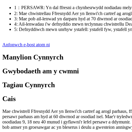
1：PERSAWR: Yn dal ffresni a chynhesrwydd nodiadau melys a 
2: Mae chwistrellau Ffresnydd Aer yn llenwi'ch cartref ag aro
3: Mae pob ail-lenwad yn darparu hyd at 70 diwrnod ar osodiad
4: Ail-lenwadau i'w defnyddio mewn teclynnau chwistrellu Dear
5: Defnyddiwch mewn unrhyw ystafell: ystafell fyw, ystafell ym
Anfonwch e-bost atom ni
Manylion Cynnyrch
Gwybodaeth am y cwmni
Tagiau Cynnyrch
Cais
Mae chwistrell Ffresnydd Aer yn llenwi'ch cartref ag arogl parhaus,
persawr parhaus am hyd at 60 diwrnod ar osodiad isel. Mae'r tryledwr
osodiadau 9, 18 neu 40 munud i gyflawni'r lefel persawr a ddymunir. 
bob amser yn groesawgar ac yn bleserus i deulu a gwesteion annisgw