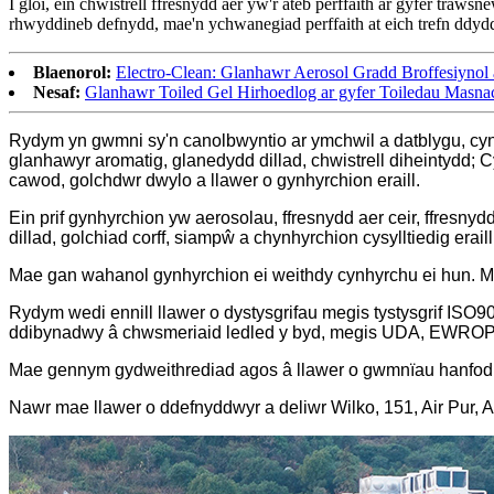
I gloi, ein chwistrell ffresnydd aer yw'r ateb perffaith ar gyfer tra
rhwyddineb defnydd, mae'n ychwanegiad perffaith at eich trefn ddyd
Blaenorol:
Electro-Clean: Glanhawr Aerosol Gradd Broffesiynol a
Nesaf:
Glanhawr Toiled Gel Hirhoedlog ar gyfer Toiledau Masna
Rydym yn gwmni sy'n canolbwyntio ar ymchwil a datblygu, cynh
glanhawyr aromatig, glanedydd dillad, chwistrell diheintydd; C
cawod, golchdwr dwylo a llawer o gynhyrchion eraill.
Ein prif gynhyrchion yw aerosolau, ffresnydd aer ceir, ffresnyd
dillad, golchiad corff, siampŵ a chynhyrchion cysylltiedig eraill
Mae gan wahanol gynhyrchion ei weithdy cynhyrchu ei hun. 
Rydym wedi ennill llawer o dystysgrifau megis tystysgrif ISO
ddibynadwy â chwsmeriaid ledled y byd, megis UDA, EWROP yn 
Mae gennym gydweithrediad agos â llawer o gwmnïau hanfod b
Nawr mae llawer o ddefnyddwyr a deliwr Wilko, 151, Air Pur, 