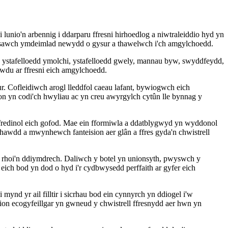
lunio'n arbennig i ddarparu ffresni hirhoedlog a niwtraleiddio hyd yn
hroesawch ymdeimlad newydd o gysur a thawelwch i'ch amgylchoedd.
 ystafelloedd ymolchi, ystafelloedd gwely, mannau byw, swyddfeydd,
dawdu ar ffresni eich amgylchoedd.
r. Cofleidiwch arogl lleddfol caeau lafant, bywiogwch eich
on yn codi'ch hwyliau ac yn creu awyrgylch cytûn lle bynnag y
yffredinol eich gofod. Mae ein fformiwla a ddatblygwyd yn wyddonol
awdd a mwynhewch fanteision aer glân a ffres gyda'n chwistrell
i rhoi'n ddiymdrech. Daliwch y botel yn unionsyth, pwyswch y
 eich bod yn dod o hyd i'r cydbwysedd perffaith ar gyfer eich
d yr ail filltir i sicrhau bod ein cynnyrch yn ddiogel i'w
ion ecogyfeillgar yn gwneud y chwistrell ffresnydd aer hwn yn