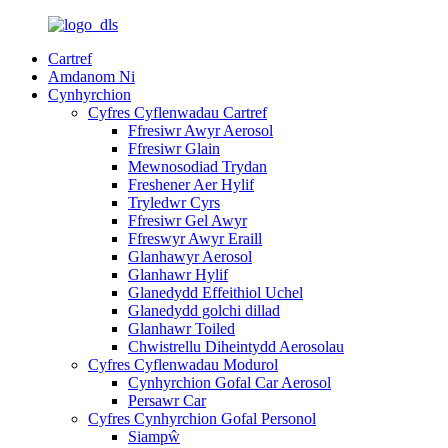
Cartref
Amdanom Ni
Cynhyrchion
Cyfres Cyflenwadau Cartref
Ffresiwr Awyr Aerosol
Ffresiwr Glain
Mewnosodiad Trydan
Freshener Aer Hylif
Tryledwr Cyrs
Ffresiwr Gel Awyr
Ffreswyr Awyr Eraill
Glanhawyr Aerosol
Glanhawr Hylif
Glanedydd Effeithiol Uchel
Glanedydd golchi dillad
Glanhawr Toiled
Chwistrellu Diheintydd Aerosolau
Cyfres Cyflenwadau Modurol
Cynhyrchion Gofal Car Aerosol
Persawr Car
Cyfres Cynhyrchion Gofal Personol
Siampŵ