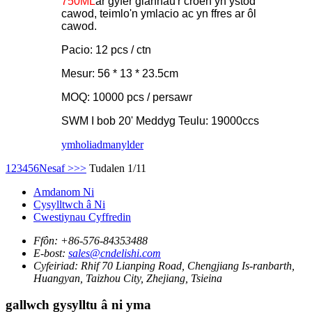
750ML
ar gyfer glanhau'r croen yn ystod
cawod, teimlo'n ymlacio ac yn ffres ar ôl
cawod.
Pacio: 12 pcs / ctn
Mesur: 56 * 13 * 23.5cm
MOQ: 10000 pcs / persawr
SWM I bob 20' Meddyg Teulu: 19000ccs
ymholiad
manylder
1
2
3
4
5
6
Nesaf >
>>
Tudalen 1/11
Amdanom Ni
Cysylltwch â Ni
Cwestiynau Cyffredin
Ffôn:
+86-576-84353488
E-bost:
sales@cndelishi.com
Cyfeiriad:
Rhif 70 Lianping Road, Chengjiang Is-ranbarth,
Huangyan, Taizhou City, Zhejiang, Tsieina
gallwch gysylltu â ni yma