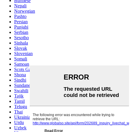
Burmese
Nepali
Norwegian
Pashto
Persian
Punjabi
Serbian
Sesotho
Sinhala
Slovak
Slovenian
Somali
Samoan
Scots Gaelic
Shona
Sindhi
Sundanese
Swahili
Tajik
Tamil
Telugu
Thai
Ukrainian
Urdu
Uzbek