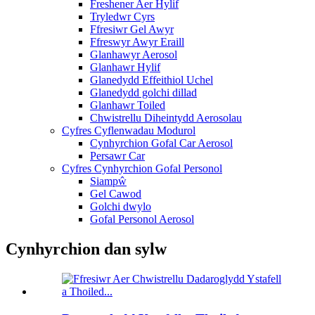
Freshener Aer Hylif
Tryledwr Cyrs
Ffresiwr Gel Awyr
Ffreswyr Awyr Eraill
Glanhawyr Aerosol
Glanhawr Hylif
Glanedydd Effeithiol Uchel
Glanedydd golchi dillad
Glanhawr Toiled
Chwistrellu Diheintydd Aerosolau
Cyfres Cyflenwadau Modurol
Cynhyrchion Gofal Car Aerosol
Persawr Car
Cyfres Cynhyrchion Gofal Personol
Siampŵ
Gel Cawod
Golchi dwylo
Gofal Personol Aerosol
Cynhyrchion dan sylw