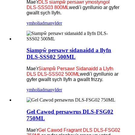
Mae'r
DLS siampŵ persawr ymostyngol
DLS-SSS03 800ML
wedi'i gynllunio ar gyfer
gwallt sych llyfn.
ymholiad
manylder
Siampŵ persawr sidanaidd a llyfn
DLS-SSS02 500ML
Mae'r
Siampŵ Persawr Sidanaidd a Llyfn
DLS DLS-SSS02 500ML
wedi'i gynllunio ar
gyfer gwallt sych llyfn a gwallt frizzy.
ymholiad
manylder
Gel Cawod persawrus DLS-FSG02
750ML
Mae'r
Gel Cawod Fragrant DLS DLS-FSG02