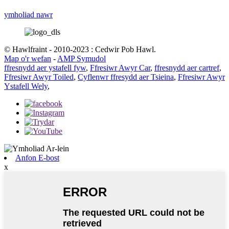
ymholiad nawr
© Hawlfraint - 2010-2023 : Cedwir Pob Hawl.
Map o'r wefan
-
AMP Symudol
ffresnydd aer ystafell fyw
,
Ffresiwr Awyr Car
,
ffresnydd aer cartref
,
Ffresiwr Awyr Toiled
,
Cyflenwr ffresydd aer Tsieina
,
Ffresiwr Awyr
Ystafell Wely
,
Anfon E-bost
x