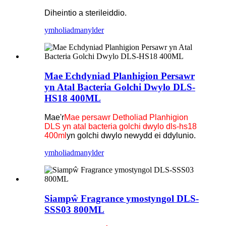
Diheintio a sterileiddio.
ymholiad
manylder
Mae Echdyniad Planhigion Persawr
yn Atal Bacteria Golchi Dwylo DLS-
HS18 400ML
Mae'r
Mae persawr Detholiad Planhigion
DLS yn atal bacteria golchi dwylo dls-hs18
400ml
yn golchi dwylo newydd ei ddylunio.
ymholiad
manylder
Siampŵ Fragrance ymostyngol DLS-
SSS03 800ML