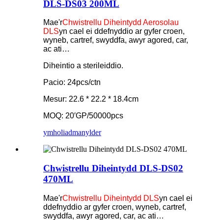
DLS-DS03 200ML
Mae'r
Chwistrellu Diheintydd Aerosolau
DLS
yn cael ei ddefnyddio ar gyfer croen,
wyneb, cartref, swyddfa, awyr agored, car,
ac ati…
Diheintio a sterileiddio.
Pacio: 24pcs/ctn
Mesur: 22.6 * 22.2 * 18.4cm
MOQ: 20′GP/50000pcs
ymholiad
manylder
Chwistrellu Diheintydd DLS-DS02
470ML
Mae'r
Chwistrellu Diheintydd DLS
yn cael ei
ddefnyddio ar gyfer croen, wyneb, cartref,
swyddfa, awyr agored, car, ac ati…