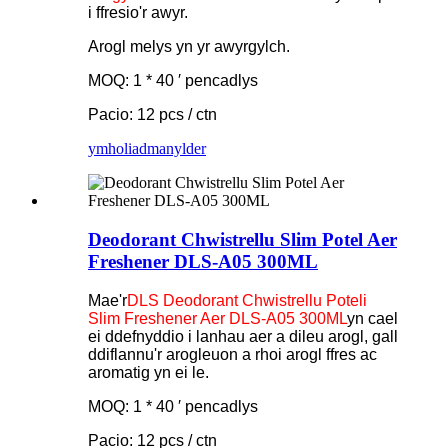
i ffresio'r awyr.
Arogl melys yn yr awyrgylch.
MOQ: 1 * 40 ′ pencadlys
Pacio: 12 pcs / ctn
ymholiad
manylder
Deodorant Chwistrellu Slim Potel Aer
Freshener DLS-A05 300ML
Mae'r
DLS Deodorant Chwistrellu Poteli
Slim Freshener Aer DLS-A05 300ML
yn cael
ei ddefnyddio i lanhau aer a dileu arogl, gall
ddiflannu'r arogleuon a rhoi arogl ffres ac
aromatig yn ei le.
MOQ: 1 * 40 ′ pencadlys
Pacio: 12 pcs / ctn