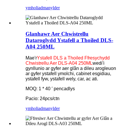
ymholiad
manylder
Glanhawr Aer Chwistrellu
Dataroglydd Ystafell a Thoiled DLS-
A04 250ML
Mae'r
Ystafell DLS a Thoiled Ffresychydd
Chwistrellu Aer DLS-A04 250ML
wedi'i
gynllunio ar gyfer aer glân a dileu arogleuon
ar gyfer ystafell ymolchi, cabinet esgidiau,
ystafell fyw, ystafell wely, car, ac ati.
MOQ: 1 * 40 ′ pencadlys
Pacio: 24pcs/ctn
ymholiad
manylder