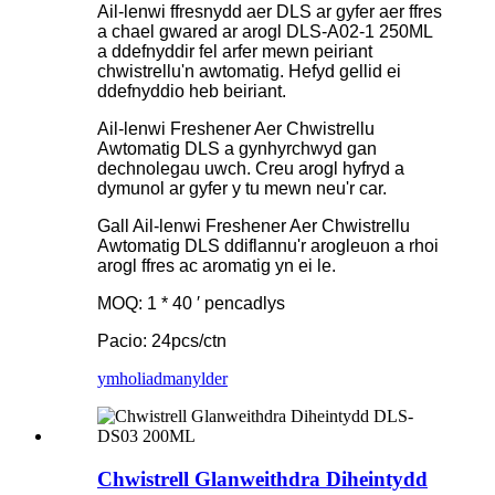
Ail-lenwi ffresnydd aer DLS ar gyfer aer ffres
a chael gwared ar arogl DLS-A02-1 250ML
a ddefnyddir fel arfer mewn peiriant
chwistrellu'n awtomatig. Hefyd gellid ei
ddefnyddio heb beiriant.
Ail-lenwi Freshener Aer Chwistrellu
Awtomatig DLS a gynhyrchwyd gan
dechnolegau uwch. Creu arogl hyfryd a
dymunol ar gyfer y tu mewn neu'r car.
Gall Ail-lenwi Freshener Aer Chwistrellu
Awtomatig DLS ddiflannu'r arogleuon a rhoi
arogl ffres ac aromatig yn ei le.
MOQ: 1 * 40 ′ pencadlys
Pacio: 24pcs/ctn
ymholiad
manylder
Chwistrell Glanweithdra Diheintydd