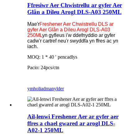
Ffresiwr Aer Chwistrellu ar gyfer Aer
Glân a Dileu Arogl DLS-A03 250ML
Mae'r
Freshener Aer Chwistrellu DLS ar
gyfer Aer Glân a Dileu Arogl DLS-A03
250ML
yn gyfleus i'w ddefnyddio ar gyfer
cadw'r cartref neu'r swyddfa yn ffres ac yn
iach.
MOQ: 1 * 40 ′ pencadlys
Pacio: 24pcs/ctn
ymholiad
manylder
Ail-lenwi Freshener Aer ar gyfer aer
ffres a chael gwared ar arogl DLS-
A02-1 250ML