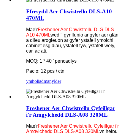
Ffresydd Aer Chwistrellu DLS-A10
470ML
Mae'r
Freshener Aer Chwistrellu DLS DLS-
A10 470ML
wedi'i gynllunio ar gyfer aer glân
a dileu arogleuon ar gyfer ystafell ymolchi,
cabinet esgidiau, ystafell fyw, ystafell wely,
car, ac ati.
MOQ: 1 * 40 ′ pencadlys
Pacio: 12 pcs / ctn
ymholiad
manylder
Freshener Aer Chwistrellu Cyfeillgar
i'r Amgylchedd DLS-A08 320ML
Mae'r
Freshener Aer Chwistrellu Cyfeillgar i'r
Amgylchedd DLS DLS-A08 320ML
yn helpu