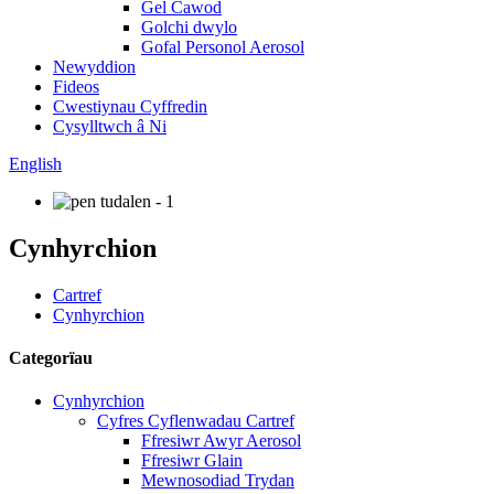
Gel Cawod
Golchi dwylo
Gofal Personol Aerosol
Newyddion
Fideos
Cwestiynau Cyffredin
Cysylltwch â Ni
English
Cynhyrchion
Cartref
Cynhyrchion
Categorïau
Cynhyrchion
Cyfres Cyflenwadau Cartref
Ffresiwr Awyr Aerosol
Ffresiwr Glain
Mewnosodiad Trydan