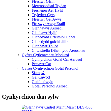
Ffresiwr Glain
Mewnosodiad Trydan
Freshener Aer Hylif
Tryledwr Cyrs
Ffresiwr Gel Awyr
Ffreswyr Awyr Eraill
Glanhawyr Aerosol
Glanhawr Hylif
Glanedydd Effeithiol Uchel
Glanedydd golchi dillad
Glanhawr Toiled
Chwistrellu Diheintydd Aerosolau
Cyfres Cyflenwadau Modurol
Cynhyrchion Gofal Car Aerosol
Persawr Car
Cyfres Cynhyrchion Gofal Personol
Siampŵ
Gel Cawod
Golchi dwylo
Gofal Personol Aerosol
Cynhyrchion dan sylw