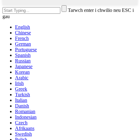
Tarwch enter i chwilio neu ESC i
gau
English
Chinese
French
German
Portuguese
Spanish
Russian
Japanese
Korean
Arabic
Irish
Greek
Turkish
Italian
Danish
Romanian
Indonesian
Czech
Afrikaans
Swedish
Polish