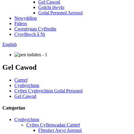
Gel Cawod
Golchi dwylo
Gofal Personol Aerosol
Newyddion
Fideos
Cwestiynau Cyffredin
Cysylltwch â Ni
English
Gel Cawod
Cartref
Cynhyrchion
Cyfres Cynhyrchion Gofal Personol
Gel Cawod
Categorïau
Cynhyrchion
Cyfres Cyflenwadau Cartref
Ffresiwr Awyr Aerosol