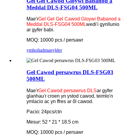
Gel Gel Cawod Gloywi Babanod a
Meddal DLS-FSG04 500ML
Mae'r
Gel Gel Gel Cawod Gloywi Babanod a
Meddal DLS-FSG04 500ML
wedi'i gynllunio
ar gyfer babi.
MOQ: 10000 pcs / persawr
ymholiad
manylder
Gel Cawod persawrus DLS-FSG03
500ML
Mae'r
Gel Cawod persawrus DLS
ar gyfer
glanhau'r croen yn ystod cawod, teimlo'n
ymlacio ac yn ffres ar ôl cawod.
Pacio: 24pcs/ctn
Mesur: 52 * 21 * 18.5 cm
MOQ: 10000 pcs / persawr