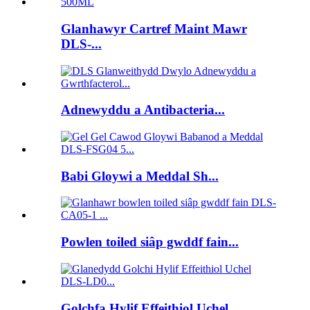
Glanhawyr Cartref Maint Mawr
DLS-...
Adnewyddu a Antibacteria...
Babi Gloywi a Meddal Sh...
Powlen toiled siâp gwddf fain...
Golchfa Hylif Effeithiol Uchel ...