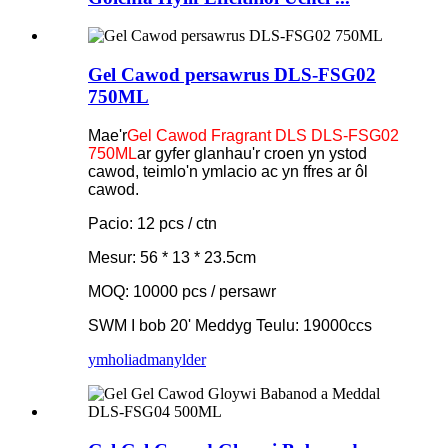
Gel Cawod persawrus DLS-FSG02
750ML
Mae'r
Gel Cawod Fragrant DLS DLS-FSG02
750ML
ar gyfer glanhau'r croen yn ystod
cawod, teimlo'n ymlacio ac yn ffres ar ôl
cawod.
Pacio: 12 pcs / ctn
Mesur: 56 * 13 * 23.5cm
MOQ: 10000 pcs / persawr
SWM I bob 20' Meddyg Teulu: 19000ccs
ymholiad
manylder