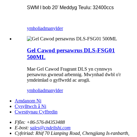
SWM I bob 20' Meddyg Teulu: 32400ccs
ymholiad
manylder
Gel Cawod persawrus DLS-FSG01
500ML
Mae Gel Cawod Fragrant DLS yn cynnwys
persawrus gwneud arbennig. Mwynhad dwbl o'r
ymdeimlad o gyffwrdd ac arogli.
ymholiad
manylder
Amdanom Ni
Cysylltwch â Ni
Cwestiynau Cyffredin
Ffôn:
+86-576-84353488
E-bost:
sales@cndelishi.com
Cyfeiriad:
Rhif 70 Lianping Road, Chengjiang Is-ranbarth,