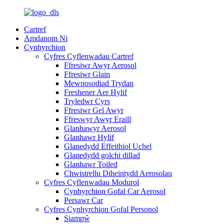
Cartref
Amdanom Ni
Cynhyrchion
Cyfres Cyflenwadau Cartref
Ffresiwr Awyr Aerosol
Ffresiwr Glain
Mewnosodiad Trydan
Freshener Aer Hylif
Tryledwr Cyrs
Ffresiwr Gel Awyr
Ffreswyr Awyr Eraill
Glanhawyr Aerosol
Glanhawr Hylif
Glanedydd Effeithiol Uchel
Glanedydd golchi dillad
Glanhawr Toiled
Chwistrellu Diheintydd Aerosolau
Cyfres Cyflenwadau Modurol
Cynhyrchion Gofal Car Aerosol
Persawr Car
Cyfres Cynhyrchion Gofal Personol
Siampŵ