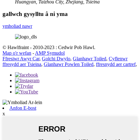
Huangyan, Taizhou City, Zhejiang, Tsieina
gallwch gysylltu â ni yma
ymholiad nawr
© Hawlfraint - 2010-2023 : Cedwir Pob Hawl.
Map o'r wefan
-
AMP Symudol
Ffresiwr Awyr Car
,
Golchi Dwylo
,
Glanhawr Toiled
,
Cyflenwr
ffresydd aer Tsieina
,
Glanhawr Powlen Toiled
,
ffresnydd aer cartref
,
Anfon E-bost
x