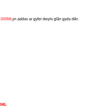
 1000ML
yn addas ar gyfer dwylo glân gyda dŵr.
0ML