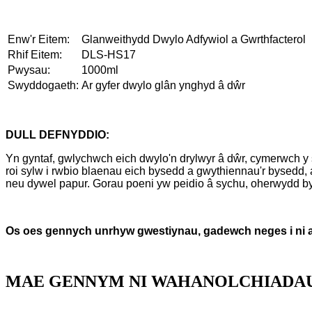
Enw'r Eitem:
Glanweithydd Dwylo Adfywiol a Gwrthfacterol
Rhif Eitem:
DLS-HS17
Pwysau:
1000ml
Swyddogaeth:
Ar gyfer dwylo glân ynghyd â dŵr
DULL DEFNYDDIO:
Yn gyntaf, gwlychwch eich dwylo'n drylwyr â dŵr, cymerwch y s
roi sylw i rwbio blaenau eich bysedd a gwythiennau'r bysedd,
neu dywel papur. Gorau poeni yw peidio â sychu, oherwydd byd
Os oes gennych unrhyw gwestiynau, gadewch neges i ni ar
MAE GENNYM NI WAHANOLCHIADAU