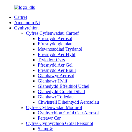
Cartref
Amdanom Ni
Cynhyrchion
Cyfres Cyflenwadau Cartref
Ffresnydd Aerosol
Ffresnydd gleiniau
Mewnosodiad Trydanol
Ffresnydd Aer Hylif
Tryledwr Cyrs
Ffresnydd Aer Gel
Ffresnydd Aer Eraill
Glanhawyr Aerosol
Glanhawr Hylif
Glanedydd Effeithiol Uchel
Glanedydd Golchi Dillad
Glanhawr Toiledau
Chwistrell Diheintydd Aerosolau
Cyfres Cyflenwadau Modurol
Cynhyrchion Gofal Ceir Aerosol
Persawr Car
Cyfres Cynhyrchion Gofal Personol
Siampŵ