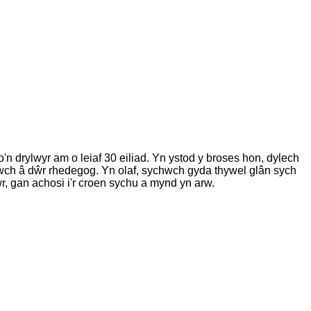
n drylwyr am o leiaf 30 eiliad. Yn ystod y broses hon, dylech
siwch â dŵr rhedegog. Yn olaf, sychwch gyda thywel glân sych
, gan achosi i'r croen sychu a mynd yn arw.