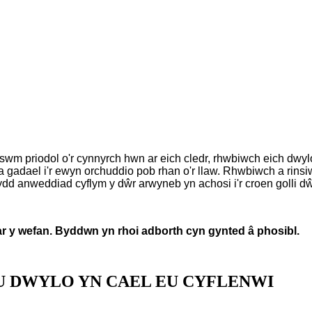
wm priodol o'r cynnyrch hwn ar eich cledr, rhwbiwch eich dwylo'
 a gadael i'r ewyn orchuddio pob rhan o'r llaw. Rhwbiwch a rin
d anweddiad cyflym y dŵr arwyneb yn achosi i'r croen golli dŵr
 y wefan. Byddwn yn rhoi adborth cyn gynted â phosibl.
 DWYLO YN CAEL EU CYFLENWI