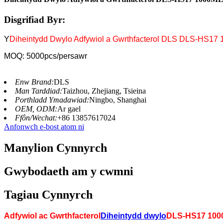
Disgrifiad Byr:
Y
Diheintydd Dwylo Adfywiol a Gwrthfacterol DLS DLS-HS17
MOQ: 5000pcs/persawr
Enw Brand:
DLS
Man Tarddiad:
Taizhou, Zhejiang, Tsieina
Porthladd Ymadawiad:
Ningbo, Shanghai
OEM, ODM:
Ar gael
Ffôn/Wechat:
+86 13857617024
Anfonwch e-bost atom ni
Manylion Cynnyrch
Gwybodaeth am y cwmni
Tagiau Cynnyrch
Adfywiol ac Gwrthfacterol
Diheintydd dwylo
DLS-HS17 100