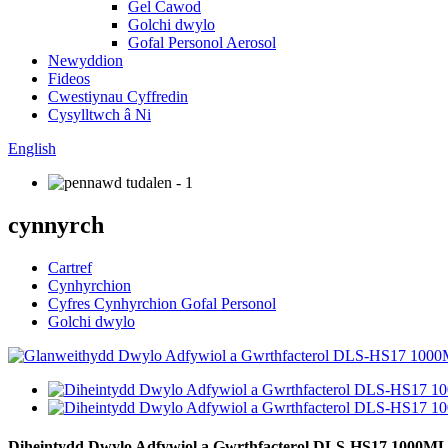
Gel Cawod
Golchi dwylo
Gofal Personol Aerosol
Newyddion
Fideos
Cwestiynau Cyffredin
Cysylltwch â Ni
English
cynnyrch
Cartref
Cynhyrchion
Cyfres Cynhyrchion Gofal Personol
Golchi dwylo
Diheintydd Dwylo Adfywiol a Gwrthfacterol DLS-HS17 1000M